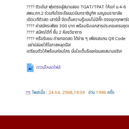
???? ติวเข้ม! พุ่งตรงสู่สนามสอบ TGAT/TPAT ให้แก่ ม.4-6
สพม.กท.2 ร่วมกับโรงเรียนนวมินทราชินูทิศ เบญจมราชาลัย
เปิดเวทีติวสด เสาร์นี้! จัดเต็มความรู้แบบไม่มีกั๊ก ตรงจุดทุกพ
???? ค่าสมัครเพียง 300 บาท พร้อมรับเอกสารประกอบครบชุดเ
???? สมัครได้ที่ ชั้น 2 ห้องวิชาการ
???? หรือรับชม ถ่ายทอดสด ได้ง่าย ๆ เพียงสแกน QR Code
อย่าปล่อยให้โอกาสหลุดมือ!
เตรียมตัวให้พร้อมก่อนใคร มั่นใจเต็มร้อยก่อนลงสนามจริง!
ดาวน์โหลดไฟล์
โพสเมื่อ :
24 ก.ค. 2568,19:39
อ่าน
1996
ครั้ง